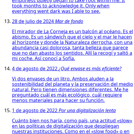
emptiness quietly began to take root within me. It
took months to acknowledge it. Only when
everything went dark was I able to see.
28 de julio de 2024
Mar de fondo
El mirador de La Corneja es un balcón al océano. Es el
abismo. Es un sándwich que el cielo y el mar le hacen
al horizonte y donde la Naturaleza derrocha, con una
abundancia casi dolorosa, tanta belleza que parece
que no dan abasto los sentidos. Allí la recogí y saltó a
mi coche. Así conocí a Sofía.
4 de agosto de 2022
¿Qué envase es más eficiente?
Vi dos envases de un litro. Ambos aluden a la
sostenibilidad del planeta y la preservación del medio
natural. Pero tienen dimensiones diferentes. Me he
preguntado cuál es más ecológico, cuál requiere
menos materiales para hacer su función.
1 de agosto de 2022
Por una digitalización lenta
Cuánto bien nos haría, como país, una actitud «slow»
en las políticas de digitalización que despliegan
nuestras instituciones. Como en el «slow food» o en