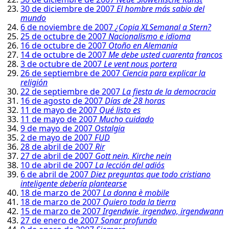
30 de diciembre de 2007
El hombre más sabio del
mundo
6 de noviembre de 2007
¿Copia XLSemanal a Stern?
25 de octubre de 2007
Nacionalismo e idioma
16 de octubre de 2007
Otoño en Alemania
14 de octubre de 2007
Me debe usted cuarenta francos
3 de octubre de 2007
Le vent nous portera
26 de septiembre de 2007
Ciencia para explicar la
religión
22 de septiembre de 2007
La fiesta de la democracia
16 de agosto de 2007
Días de 28 horas
11 de mayo de 2007
Qué listo es
11 de mayo de 2007
Mucho cuidado
9 de mayo de 2007
Ostalgia
2 de mayo de 2007
FUD
28 de abril de 2007
Rir
27 de abril de 2007
Gott nein, Kirche nein
10 de abril de 2007
La lección del adiós
6 de abril de 2007
Diez preguntas que todo cristiano
inteligente debería plantearse
18 de marzo de 2007
La donna è mobile
18 de marzo de 2007
Quiero toda la tierra
15 de marzo de 2007
Irgendwie, irgendwo, irgendwann
27 de enero de 2007
Sonar profundo