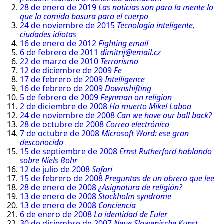
28 de enero de 2019
Las noticias son para la mente lo
que la comida basura para el cuerpo
24 de noviembre de 2015
Tecnología inteligente,
ciudades idiotas
16 de enero de 2012
Fighting email
6 de febrero de 2011
dimitrij@email.cz
22 de marzo de 2010
Terrorismo
12 de diciembre de 2009
Fe
17 de febrero de 2009
Intelligence
16 de febrero de 2009
Downshifting
5 de febrero de 2009
Feynman on religion
2 de diciembre de 2008
Ha muerto Mikel Laboa
24 de noviembre de 2008
Can we have our ball back?
28 de octubre de 2008
Correo electrónico
7 de octubre de 2008
Microsoft Word: ese gran
desconocido
15 de septiembre de 2008
Ernst Rutherford hablando
sobre Niels Bohr
12 de julio de 2008
Safari
15 de febrero de 2008
Preguntas de un obrero que lee
28 de enero de 2008
¿Asignatura de religión?
13 de enero de 2008
Stockholm syndrome
13 de enero de 2008
Conciencia
6 de enero de 2008
La identidad de Euler
30 de diciembre de 2007
Neue Slowenische Kunst