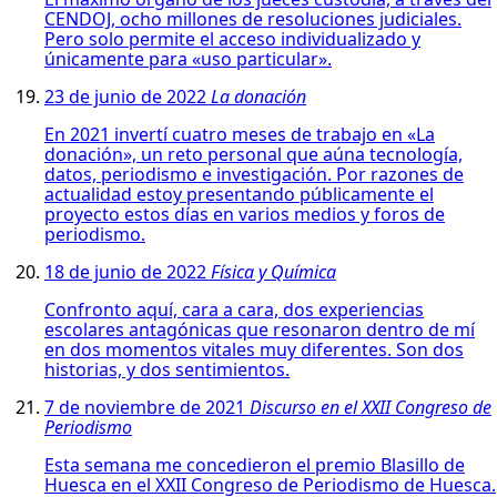
CENDOJ, ocho millones de resoluciones judiciales.
Pero solo permite el acceso individualizado y
únicamente para «uso particular».
23 de junio de 2022
La donación
En 2021 invertí cuatro meses de trabajo en «La
donación», un reto personal que aúna tecnología,
datos, periodismo e investigación. Por razones de
actualidad estoy presentando públicamente el
proyecto estos días en varios medios y foros de
periodismo.
18 de junio de 2022
Física y Química
Confronto aquí, cara a cara, dos experiencias
escolares antagónicas que resonaron dentro de mí
en dos momentos vitales muy diferentes. Son dos
historias, y dos sentimientos.
7 de noviembre de 2021
Discurso en el XXII Congreso de
Periodismo
Esta semana me concedieron el premio Blasillo de
Huesca en el XXII Congreso de Periodismo de Huesca.