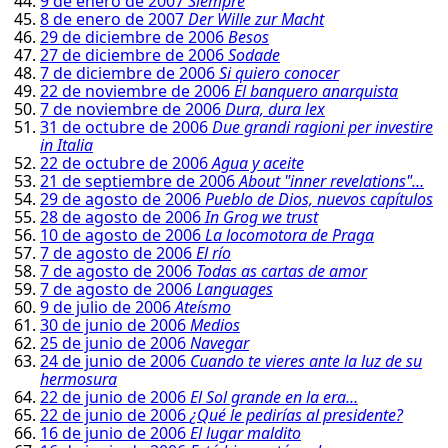
9 de enero de 2007
Siempre
8 de enero de 2007
Der Wille zur Macht
29 de diciembre de 2006
Besos
27 de diciembre de 2006
Sodade
7 de diciembre de 2006
Si quiero conocer
22 de noviembre de 2006
El banquero anarquista
7 de noviembre de 2006
Dura, dura lex
31 de octubre de 2006
Due grandi ragioni per investire
in Italia
22 de octubre de 2006
Agua y aceite
21 de septiembre de 2006
About "inner revelations"…
29 de agosto de 2006
Pueblo de Dios, nuevos capítulos
28 de agosto de 2006
In Grog we trust
10 de agosto de 2006
La locomotora de Praga
7 de agosto de 2006
El río
7 de agosto de 2006
Todas as cartas de amor
7 de agosto de 2006
Languages
9 de julio de 2006
Ateísmo
30 de junio de 2006
Medios
25 de junio de 2006
Navegar
24 de junio de 2006
Cuando te vieres ante la luz de su
hermosura
22 de junio de 2006
El Sol grande en la era…
22 de junio de 2006
¿Qué le pedirías al presidente?
16 de junio de 2006
El lugar maldito