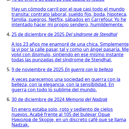
Hay un cómodo carril por el que casi todo el mundo
transita: contrato laboral, sueldo fijo, boda, hipoteca,
familia, suegros, Netflix, sábados en Carrefour. Yo he
intentado hacer mi propio sendero, humildemente.
25 de diciembre de 2025
Del síndrome de Stendhal
A los 23 años me enamoré de una chica. Simplemente
la vi por la calle pasar, tal y como un ángel pasaría. Me
volví con disimulo, sintiendo en ese mismo instante
todas las punzadas del síndrome de Stendhal.
9 de noviembre de 2025
En guerra con la belleza
A veces parecemos una sociedad en guerra con la
belleza, con la elegancia, con la sensibilidad. En
guerra con todo lo sublime del mundo.
30 de diciembre de 2024
Memoria del Nadzak
En enero estaba solo, roto y sediento de cielos
nuevos. Acabé frente al 105 del bulevar Орце
Николов de Skopje, en un discreto café que se llama
Nadzak.