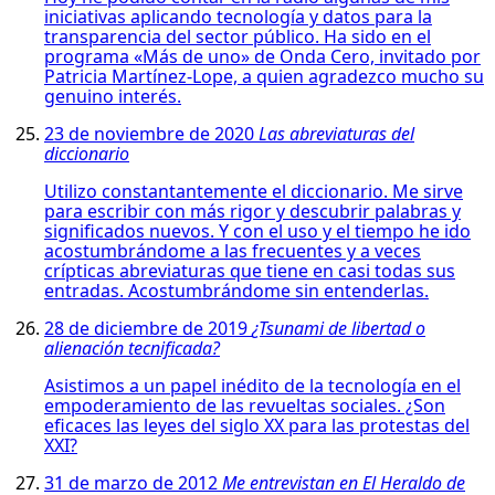
iniciativas aplicando tecnología y datos para la
transparencia del sector público. Ha sido en el
programa «Más de uno» de Onda Cero, invitado por
Patricia Martínez-Lope, a quien agradezco mucho su
genuino interés.
23 de noviembre de 2020
Las abreviaturas del
diccionario
Utilizo constantantemente el diccionario. Me sirve
para escribir con más rigor y descubrir palabras y
significados nuevos. Y con el uso y el tiempo he ido
acostumbrándome a las frecuentes y a veces
crípticas abreviaturas que tiene en casi todas sus
entradas. Acostumbrándome sin entenderlas.
28 de diciembre de 2019
¿Tsunami de libertad o
alienación tecnificada?
Asistimos a un papel inédito de la tecnología en el
empoderamiento de las revueltas sociales. ¿Son
eficaces las leyes del siglo XX para las protestas del
XXI?
31 de marzo de 2012
Me entrevistan en El Heraldo de