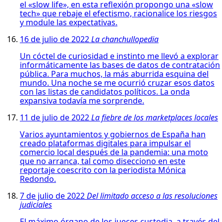
el «slow life», en esta reflexión propongo una «slow
tech» que rebaje el efectismo, racionalice los riesgos
y module las expectativas.
16 de julio de 2022
La chanchullopedia
Un cóctel de curiosidad e instinto me llevó a explorar
informáticamente las bases de datos de contratación
pública. Para muchos, la más aburrida esquina del
mundo. Una noche se me ocurrió cruzar esos datos
con las listas de candidatos políticos. La onda
expansiva todavía me sorprende.
11 de julio de 2022
La fiebre de los marketplaces locales
Varios ayuntamientos y gobiernos de España han
creado plataformas digitales para impulsar el
comercio local después de la pandemia: una moto
que no arranca, tal como disecciono en este
reportaje coescrito con la periodista Mónica
Redondo.
7 de julio de 2022
Del limitado acceso a las resoluciones
judiciales
El máximo órgano de los jueces custodia, a través del