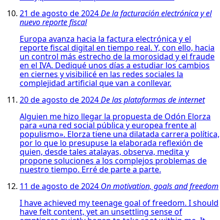
21 de agosto de 2024
De la facturación electrónica y el
nuevo reporte fiscal
Europa avanza hacia la factura electrónica y el
reporte fiscal digital en tiempo real. Y, con ello, hacia
un control más estrecho de la morosidad y el fraude
en el IVA. Dediqué unos días a estudiar los cambios
en ciernes y visibilicé en las redes sociales la
complejidad artificial que van a conllevar.
20 de agosto de 2024
De las plataformas de internet
Alguien me hizo llegar la propuesta de Odón Elorza
para «una red social pública y europea frente al
populismo». Elorza tiene una dilatada carrera política,
por lo que lo presupuse la elaborada reflexión de
quien, desde tales atalayas, observa, medita y
propone soluciones a los complejos problemas de
nuestro tiempo. Erré de parte a parte.
11 de agosto de 2024
On motivation, goals and freedom
I have achieved my teenage goal of freedom. I should
have felt content, yet an unsettling sense of