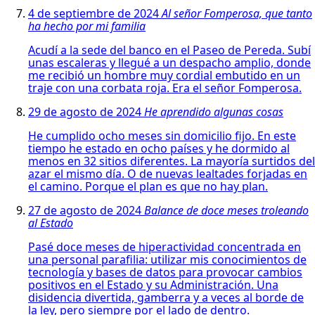
4 de septiembre de 2024
Al señor Fomperosa, que tanto
ha hecho por mi familia
Acudí a la sede del banco en el Paseo de Pereda. Subí
unas escaleras y llegué a un despacho amplio, donde
me recibió un hombre muy cordial embutido en un
traje con una corbata roja. Era el señor Fomperosa.
29 de agosto de 2024
He aprendido algunas cosas
He cumplido ocho meses sin domicilio fijo. En este
tiempo he estado en ocho países y he dormido al
menos en 32 sitios diferentes. La mayoría surtidos del
azar el mismo día. O de nuevas lealtades forjadas en
el camino. Porque el plan es que no hay plan.
27 de agosto de 2024
Balance de doce meses troleando
al Estado
Pasé doce meses de hiperactividad concentrada en
una personal parafilia: utilizar mis conocimientos de
tecnología y bases de datos para provocar cambios
positivos en el Estado y su Administración. Una
disidencia divertida, gamberra y a veces al borde de
la ley, pero siempre por el lado de dentro.