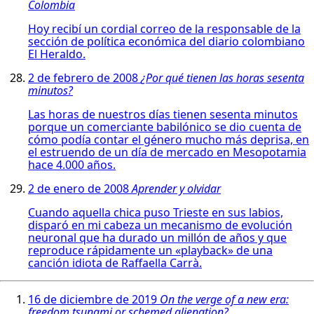
Colombia
Hoy recibí un cordial correo de la responsable de la
sección de política económica del diario colombiano
El Heraldo.
2 de febrero de 2008
¿Por qué tienen las horas sesenta
minutos?
Las horas de nuestros días tienen sesenta minutos
porque un comerciante babilónico se dio cuenta de
cómo podía contar el género mucho más deprisa, en
el estruendo de un día de mercado en Mesopotamia
hace 4.000 años.
2 de enero de 2008
Aprender y olvidar
Cuando aquella chica puso Trieste en sus labios,
disparó en mi cabeza un mecanismo de evolución
neuronal que ha durado un millón de años y que
reproduce rápidamente un «playback» de una
canción idiota de Raffaella Carrà.
16 de diciembre de 2019
On the verge of a new era:
freedom tsunami or schemed alienation?