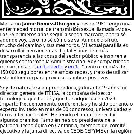
M
e llamo
Jaime Gómez-Obregón
y desde 1981 tengo una
enfermedad mortal de transmisión sexual llamada «vida».
Los 35 primeros años seguí la senda marcada; ahora sé
adónde voy, pero no sé cómo se va. Aunque disfruto
mucho del camino y sus meandros. Mi actual parafilia es
desarrollar herramientas digitales que den más
transparencia a las cosas del sector público e inspiren a
quienes conforman la Administración. Voy compartiendo
mi camino aquí,
en LinkedIn
y
en 𝕏
. Cuento con más de
150 000 seguidores entre ambas redes, y trato de utilizar
esta influencia para provocar cambios positivos.
Soy de naturaleza emprendedora, y durante 19 años fui
director general de
ITEISA
, la compañía del sector
tecnológico que fundé y que fue adquirida en 2023.
Imparto frecuentemente conferencias y he sido ponente o
experto invitado en más de 30 congresos, universidades y
foros internacionales. He tenido el honor de recibir
algunos premios. También he sido presidente de la
patronal tecnológica en Cantabria, miembro del comité
ejecutivo y la junta directiva de
CEOE-CEPYME
en la región