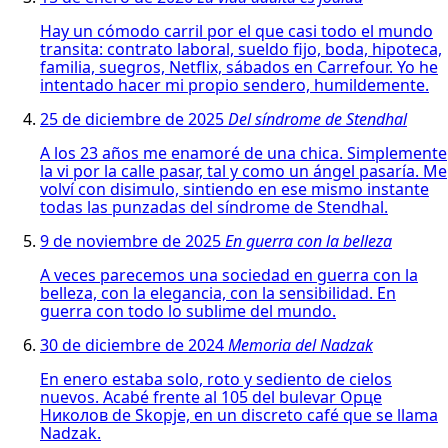
Hay un cómodo carril por el que casi todo el mundo
transita: contrato laboral, sueldo fijo, boda, hipoteca,
familia, suegros, Netflix, sábados en Carrefour. Yo he
intentado hacer mi propio sendero, humildemente.
25 de diciembre de 2025
Del síndrome de Stendhal
A los 23 años me enamoré de una chica. Simplemente
la vi por la calle pasar, tal y como un ángel pasaría. Me
volví con disimulo, sintiendo en ese mismo instante
todas las punzadas del síndrome de Stendhal.
9 de noviembre de 2025
En guerra con la belleza
A veces parecemos una sociedad en guerra con la
belleza, con la elegancia, con la sensibilidad. En
guerra con todo lo sublime del mundo.
30 de diciembre de 2024
Memoria del Nadzak
En enero estaba solo, roto y sediento de cielos
nuevos. Acabé frente al 105 del bulevar Орце
Николов de Skopje, en un discreto café que se llama
Nadzak.