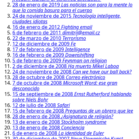
28 de enero de 2019
Las noticias son para la mente lo
que la comida basura para el cuerpo
24 de noviembre de 2015
Tecnología inteligente,
ciudades idiotas
16 de enero de 2012
Fighting email
6 de febrero de 2011
dimitrij@email.cz
22 de marzo de 2010
Terrorismo
12 de diciembre de 2009
Fe
17 de febrero de 2009
Intelligence
16 de febrero de 2009
Downshifting
5 de febrero de 2009
Feynman on religion
2 de diciembre de 2008
Ha muerto Mikel Laboa
24 de noviembre de 2008
Can we have our ball back?
28 de octubre de 2008
Correo electrónico
7 de octubre de 2008
Microsoft Word: ese gran
desconocido
15 de septiembre de 2008
Ernst Rutherford hablando
sobre Niels Bohr
12 de julio de 2008
Safari
15 de febrero de 2008
Preguntas de un obrero que lee
28 de enero de 2008
¿Asignatura de religión?
13 de enero de 2008
Stockholm syndrome
13 de enero de 2008
Conciencia
6 de enero de 2008
La identidad de Euler
30 de diciembre de 2007
Neue Slowenische Kunst