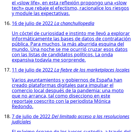
el «slow life», en esta reflexión propongo una «slow
tech» que rebaje el efectismo, racionalice los riesgos
y module las expectativas.
16 de julio de 2022
La chanchullopedia
Un cóctel de curiosidad e instinto me llevó a explorar
informáticamente las bases de datos de contratación
pública. Para muchos, la más aburrida esquina del
mundo. Una noche se me ocurrió cruzar esos datos
con las listas de candidatos políticos. La onda
expansiva todavía me sorprende.
11 de julio de 2022
La fiebre de los marketplaces locales
Varios ayuntamientos y gobiernos de España han
creado plataformas digitales para impulsar el
comercio local después de la pandemia: una moto
que no arranca, tal como disecciono en este
reportaje coescrito con la periodista Mónica
Redondo.
7 de julio de 2022
Del limitado acceso a las resoluciones
judiciales
El máximo órgano de los jueces custodia, a través del