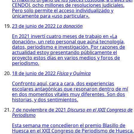
CENDOJ, ocho millones de resoluciones judiciales.
Pero solo permite el acceso individualizado y
únicamente para «uso particular».
23 de junio de 2022
La donación
En 2021 invertí cuatro meses de trabajo en «La
donación», un reto personal que aúna tecnología,
datos, periodismo e investigación. Por razones de
actualidad estoy presentando públicamente el
proyecto estos días en varios medios y foros de
periodismo.
18 de junio de 2022
Física y Química
Confronto aquí, cara a cara, dos experiencias
escolares antagónicas que resonaron dentro de mí
en dos momentos vitales muy diferentes. Son dos
historias, y dos sentimientos.
7 de noviembre de 2021
Discurso en el XXII Congreso de
Periodismo
Esta semana me concedieron el premio Blasillo de
Huesca en el XXII Congreso de Periodismo de Huesca.