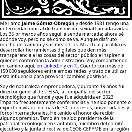
M
e llamo
Jaime Gómez-Obregón
y desde 1981 tengo una
enfermedad mortal de transmisión sexual llamada «vida».
Los 35 primeros años seguí la senda marcada; ahora sé
adónde voy, pero no sé cómo se va. Aunque disfruto
mucho del camino y sus meandros. Mi actual parafilia es
desarrollar herramientas digitales que den más
transparencia a las cosas del sector público e inspiren a
quienes conforman la Administración. Voy compartiendo
mi camino aquí,
en LinkedIn
y
en 𝕏
. Cuento con más de
150 000 seguidores entre ambas redes, y trato de utilizar
esta influencia para provocar cambios positivos.
Soy de naturaleza emprendedora, y durante 19 años fui
director general de
ITEISA
, la compañía del sector
tecnológico que fundé y que fue adquirida en 2023.
Imparto frecuentemente conferencias y he sido ponente o
experto invitado en más de 30 congresos, universidades y
foros internacionales. He tenido el honor de recibir
algunos premios. También he sido presidente de la
patronal tecnológica en Cantabria, miembro del comité
ejecutivo y la junta directiva de
CEOE-CEPYME
en la región