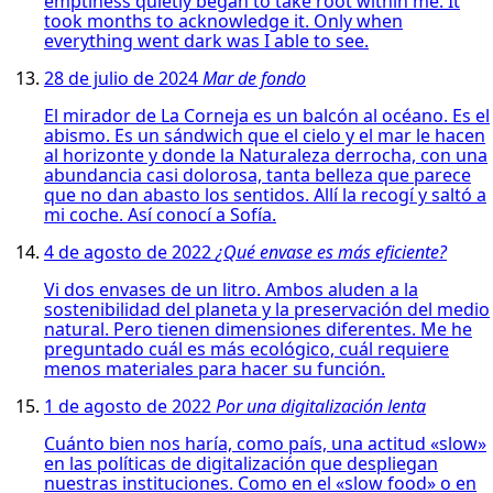
emptiness quietly began to take root within me. It
took months to acknowledge it. Only when
everything went dark was I able to see.
28 de julio de 2024
Mar de fondo
El mirador de La Corneja es un balcón al océano. Es el
abismo. Es un sándwich que el cielo y el mar le hacen
al horizonte y donde la Naturaleza derrocha, con una
abundancia casi dolorosa, tanta belleza que parece
que no dan abasto los sentidos. Allí la recogí y saltó a
mi coche. Así conocí a Sofía.
4 de agosto de 2022
¿Qué envase es más eficiente?
Vi dos envases de un litro. Ambos aluden a la
sostenibilidad del planeta y la preservación del medio
natural. Pero tienen dimensiones diferentes. Me he
preguntado cuál es más ecológico, cuál requiere
menos materiales para hacer su función.
1 de agosto de 2022
Por una digitalización lenta
Cuánto bien nos haría, como país, una actitud «slow»
en las políticas de digitalización que despliegan
nuestras instituciones. Como en el «slow food» o en