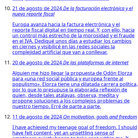
21 de agosto de 2024
De la facturación electrónica y el
nuevo reporte fiscal
Europa avanza hacia la factura electrónica y el
reporte fiscal digital en tiempo real. Y, con ello, hacia
un control más estrecho de la morosidad y el fraude
en el IVA. Dediqué unos días a estudiar los cambios
en ciernes y visibilicé en las redes sociales la
complejidad artificial que van a conllevar.
20 de agosto de 2024
De las plataformas de internet
Alguien me hizo llegar la propuesta de Odón Elorza
para «una red social pública y europea frente al
populismo». Elorza tiene una dilatada carrera política,
por lo que lo presupuse la elaborada reflexión de
quien, desde tales atalayas, observa, medita y
propone soluciones a los complejos problemas de
nuestro tiempo. Erré de parte a parte.
11 de agosto de 2024
On motivation, goals and freedom
I have achieved my teenage goal of freedom. I should
have felt content, yet an unsettling sense of