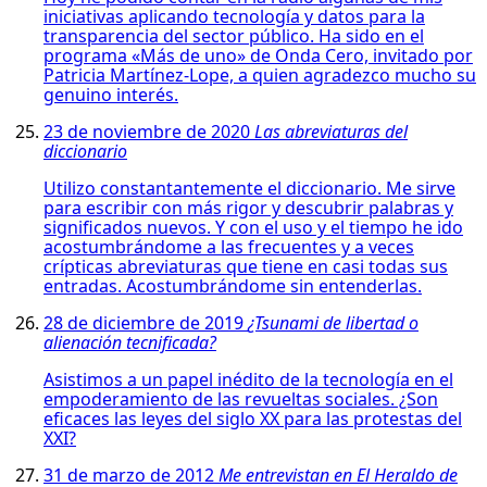
iniciativas aplicando tecnología y datos para la
transparencia del sector público. Ha sido en el
programa «Más de uno» de Onda Cero, invitado por
Patricia Martínez-Lope, a quien agradezco mucho su
genuino interés.
23 de noviembre de 2020
Las abreviaturas del
diccionario
Utilizo constantantemente el diccionario. Me sirve
para escribir con más rigor y descubrir palabras y
significados nuevos. Y con el uso y el tiempo he ido
acostumbrándome a las frecuentes y a veces
crípticas abreviaturas que tiene en casi todas sus
entradas. Acostumbrándome sin entenderlas.
28 de diciembre de 2019
¿Tsunami de libertad o
alienación tecnificada?
Asistimos a un papel inédito de la tecnología en el
empoderamiento de las revueltas sociales. ¿Son
eficaces las leyes del siglo XX para las protestas del
XXI?
31 de marzo de 2012
Me entrevistan en El Heraldo de