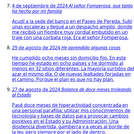
4 de septiembre de 2024
Al señor Fomperosa, que tanto
ha hecho por mi familia
Acudí a la sede del banco en el Paseo de Pereda. Subí
unas escaleras y llegué a un despacho amplio, donde
me recibió un hombre muy cordial embutido en un
traje con una corbata roja. Era el señor Fomperosa.
29 de agosto de 2024
He aprendido algunas cosas
He cumplido ocho meses sin domicilio fijo. En este
tiempo he estado en ocho países y he dormido al
menos en 32 sitios diferentes. La mayoría surtidos del
azar el mismo día. O de nuevas lealtades forjadas en
el camino. Porque el plan es que no hay plan.
27 de agosto de 2024
Balance de doce meses troleando
al Estado
Pasé doce meses de hiperactividad concentrada en
una personal parafilia: utilizar mis conocimientos de
tecnología y bases de datos para provocar cambios
positivos en el Estado y su Administración. Una
disidencia divertida, gamberra y a veces al borde de
la ley, pero siempre por el lado de dentro.