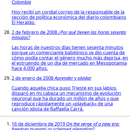
Colombia
Hoy recibí un cordial correo de la responsable de la
sección de política económica del diario colombiano
El Heraldo.
2 de febrero de 2008
¿Por qué tienen las horas sesenta
minutos?
Las horas de nuestros días tienen sesenta minutos
porque un comerciante babilónico se dio cuenta de
cómo podía contar el género mucho más deprisa, en
el estruendo de un día de mercado en Mesopotamia
hace 4.000 años.
2 de enero de 2008
Aprender y olvidar
Cuando aquella chica puso Trieste en sus labios,
disparó en mi cabeza un mecanismo de evolución
neuronal que ha durado un millón de años y que
reproduce rápidamente un «playback» de una
canción idiota de Raffaella Carrà.
16 de diciembre de 2019
On the verge of a new era:
freedom tsunami or schemed alienation?