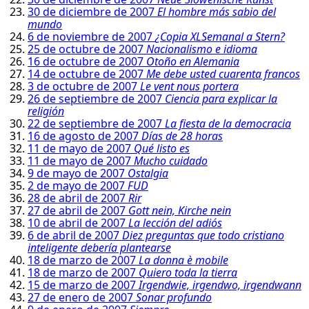
30 de diciembre de 2007
El hombre más sabio del
mundo
6 de noviembre de 2007
¿Copia XLSemanal a Stern?
25 de octubre de 2007
Nacionalismo e idioma
16 de octubre de 2007
Otoño en Alemania
14 de octubre de 2007
Me debe usted cuarenta francos
3 de octubre de 2007
Le vent nous portera
26 de septiembre de 2007
Ciencia para explicar la
religión
22 de septiembre de 2007
La fiesta de la democracia
16 de agosto de 2007
Días de 28 horas
11 de mayo de 2007
Qué listo es
11 de mayo de 2007
Mucho cuidado
9 de mayo de 2007
Ostalgia
2 de mayo de 2007
FUD
28 de abril de 2007
Rir
27 de abril de 2007
Gott nein, Kirche nein
10 de abril de 2007
La lección del adiós
6 de abril de 2007
Diez preguntas que todo cristiano
inteligente debería plantearse
18 de marzo de 2007
La donna è mobile
18 de marzo de 2007
Quiero toda la tierra
15 de marzo de 2007
Irgendwie, irgendwo, irgendwann
27 de enero de 2007
Sonar profundo