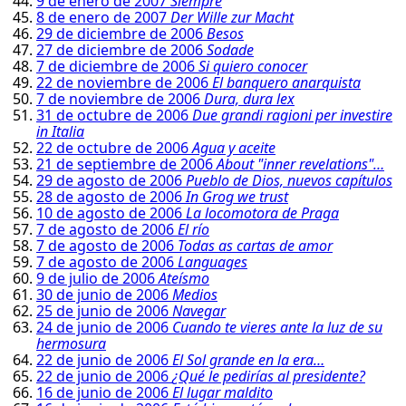
9 de enero de 2007
Siempre
8 de enero de 2007
Der Wille zur Macht
29 de diciembre de 2006
Besos
27 de diciembre de 2006
Sodade
7 de diciembre de 2006
Si quiero conocer
22 de noviembre de 2006
El banquero anarquista
7 de noviembre de 2006
Dura, dura lex
31 de octubre de 2006
Due grandi ragioni per investire
in Italia
22 de octubre de 2006
Agua y aceite
21 de septiembre de 2006
About "inner revelations"…
29 de agosto de 2006
Pueblo de Dios, nuevos capítulos
28 de agosto de 2006
In Grog we trust
10 de agosto de 2006
La locomotora de Praga
7 de agosto de 2006
El río
7 de agosto de 2006
Todas as cartas de amor
7 de agosto de 2006
Languages
9 de julio de 2006
Ateísmo
30 de junio de 2006
Medios
25 de junio de 2006
Navegar
24 de junio de 2006
Cuando te vieres ante la luz de su
hermosura
22 de junio de 2006
El Sol grande en la era…
22 de junio de 2006
¿Qué le pedirías al presidente?
16 de junio de 2006
El lugar maldito