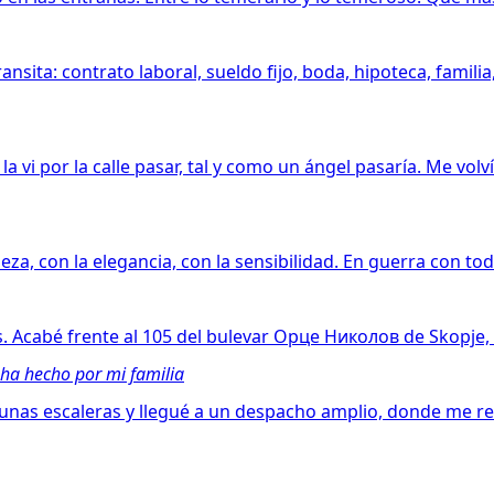
nsita: contrato laboral, sueldo fijo, boda, hipoteca, familia
vi por la calle pasar, tal y como un ángel pasaría. Me volv
za, con la elegancia, con la sensibilidad. En guerra con to
s. Acabé frente al 105 del bulevar Орце Николов de Skopje,
ha hecho por mi familia
í unas escaleras y llegué a un despacho amplio, donde me 