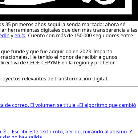
os 35 primeros años seguí la senda marcada; ahora sé
lar herramientas digitales que den más transparencia a las
edIn
y
en 𝕏
. Cuento con más de 150 000 seguidores entre
o que fundé y que fue adquirida en 2023. Imparto
rnacionales. He tenido el honor de recibir algunos
directiva de
CEOE-CEPYME
en la región y profesor
proyectos relevantes de transformación digital.
a de correo. El volumen se titula «El algoritmo que cambió
él… Escribí este texto roto, herido, mirando al abismo. Y
 da: no hay salida.