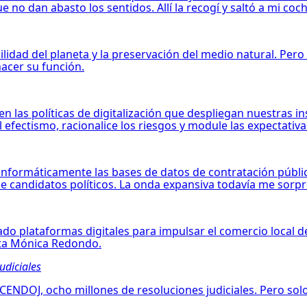
no dan abasto los sentidos. Allí la recogí y saltó a mi coche
bilidad del planeta y la preservación del medio natural. Pe
acer su función.
n las políticas de digitalización que despliegan nuestras ins
efectismo, racionalice los riesgos y module las expectativa
ar informáticamente las bases de datos de contratación púb
de candidatos políticos. La onda expansiva todavía me sorp
do plataformas digitales para impulsar el comercio local 
ista Mónica Redondo.
udiciales
 CENDOJ, ocho millones de resoluciones judiciales. Pero sol