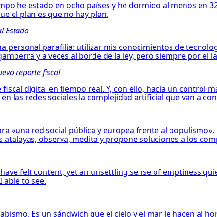
empo he estado en ocho países y he dormido al menos en 32 
ue el plan es que no hay plan.
al Estado
 personal parafilia: utilizar mis conocimientos de tecnolog
gamberra y a veces al borde de la ley, pero siempre por el l
uevo reporte fiscal
 fiscal digital en tiempo real. Y, con ello, hacia un control
 en las redes sociales la complejidad artificial que van a conl
a «una red social pública y europea frente al populismo». El
s atalayas, observa, medita y propone soluciones a los com
have felt content, yet an unsettling sense of emptiness qui
 able to see.
l abismo. Es un sándwich que el cielo y el mar le hacen al h