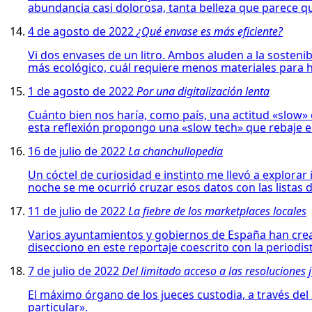
abundancia casi dolorosa, tanta belleza que parece que 
4 de agosto de 2022
¿Qué envase es más eficiente?
Vi dos envases de un litro. Ambos aluden a la sosteni
más ecológico, cuál requiere menos materiales para h
1 de agosto de 2022
Por una digitalización lenta
Cuánto bien nos haría, como país, una actitud «slow» e
esta reflexión propongo una «slow tech» que rebaje el 
16 de julio de 2022
La chanchullopedia
Un cóctel de curiosidad e instinto me llevó a explor
noche se me ocurrió cruzar esos datos con las listas 
11 de julio de 2022
La fiebre de los marketplaces locales
Varios ayuntamientos y gobiernos de España han crea
disecciono en este reportaje coescrito con la period
7 de julio de 2022
Del limitado acceso a las resoluciones j
El máximo órgano de los jueces custodia, a través del
particular».