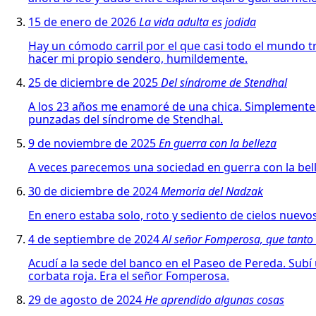
15 de enero de 2026
La vida adulta es jodida
Hay un cómodo carril por el que casi todo el mundo tra
hacer mi propio sendero, humildemente.
25 de diciembre de 2025
Del síndrome de Stendhal
A los 23 años me enamoré de una chica. Simplemente la 
punzadas del síndrome de Stendhal.
9 de noviembre de 2025
En guerra con la belleza
A veces parecemos una sociedad en guerra con la belle
30 de diciembre de 2024
Memoria del Nadzak
En enero estaba solo, roto y sediento de cielos nuevo
4 de septiembre de 2024
Al señor Fomperosa, que tanto 
Acudí a la sede del banco en el Paseo de Pereda. Sub
corbata roja. Era el señor Fomperosa.
29 de agosto de 2024
He aprendido algunas cosas