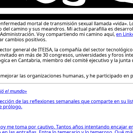
nfermedad mortal de transmisión sexual llamada «vida». L
del camino y sus meandros. Mi actual parafilia es desarrol
a Administración. Voy compartiendo mi camino aquí,
en Link
car cambios positivos.
rector general de
ITEISA
, la compañía del sector tecnológic
nvitado en más de 30 congresos, universidades y foros inte
gica en Cantabria, miembro del comité ejecutivo y la junta 
ra mejorar las organizaciones humanas, y he participado en 
bió el mundo»
cción de las reflexiones semanales que comparte en su list
e prólogo.
hoy me toma por cautivo. Tantos años intentando encajar en 
 en las entrañas. Entre lo temerario y lo temeroso. Qué más