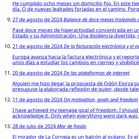
He cumplido ocho meses sin domicilio fijo. En este ti
día. O de nuevas lealtades forjadas en el camino. Porq
27 de agosto de 2024
Balance de doce meses troleando 
Pasé doce meses de hiperactividad concentrada en una
Estado y su Administración. Una disidencia divertida, 
21 de agosto de 2024
De la facturación electrónica y el n
Europa avanza hacia la factura electrónica y el reporte
unos días a estudiar los cambios en ciernes y visibilicé
20 de agosto de 2024
De las plataformas de internet
Alguien me hizo llegar la propuesta de Odón Elorza par
presupuse la elaborada reflexión de quien, desde tale
11 de agosto de 2024
On motivation, goals and freedom
I have achieved my teenage goal of freedom. I should 
acknowledge it. Only when everything went dark was I
28 de julio de 2024
Mar de fondo
El mirador de La Corneja es un balcón al océano. Es e