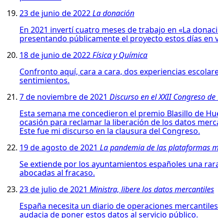
23 de junio de 2022
La donación
En 2021 invertí cuatro meses de trabajo en «La donaci
presentando públicamente el proyecto estos días en 
18 de junio de 2022
Física y Química
Confronto aquí, cara a cara, dos experiencias escola
sentimientos.
7 de noviembre de 2021
Discurso en el XXII Congreso de
Esta semana me concedieron el premio Blasillo de Hues
ocasión para reclamar la liberación de los datos mercan
Este fue mi discurso en la clausura del Congreso.
19 de agosto de 2021
La pandemia de las plataformas mu
Se extiende por los ayuntamientos españoles una rara 
abocadas al fracaso.
23 de julio de 2021
Ministra, libere los datos mercantiles
España necesita un diario de operaciones mercantiles e
audacia de poner estos datos al servicio público.