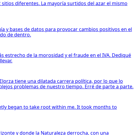
sitios diferentes. La mayoría surtidos del azar el mismo
ía y bases de datos para provocar cambios positivos en el
ado de dentro.
 más estrecho de la morosidad y el fraude en el IVA. Dediqué
levar.
orza tiene una dilatada carrera política, por lo que lo
plejos problemas de nuestro tiempo. Erré de parte a parte.
etly began to take root within me. It took months to
orizonte y donde la Naturaleza derrocha, con una