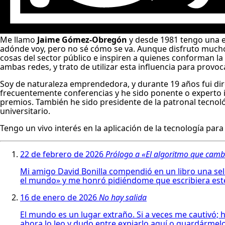
M
e llamo
Jaime Gómez-Obregón
y desde 1981 tengo una e
adónde voy, pero no sé cómo se va. Aunque disfruto mucho 
cosas del sector público e inspiren a quienes conforman l
ambas redes, y trato de utilizar esta influencia para provo
Soy de naturaleza emprendedora, y durante 19 años fui di
frecuentemente conferencias y he sido ponente o experto i
premios. También he sido presidente de la patronal tecnoló
universitario.
Tengo un vivo interés en la aplicación de la tecnología pa
22 de febrero de 2026
Prólogo a «El algoritmo que cam
Mi amigo David Bonilla compendió en un libro una sele
el mundo» y me honró pidiéndome que escribiera est
16 de enero de 2026
No hay salida
El mundo es un lugar extraño. Si a veces me cautivó; 
ahora lo leo y dudo entre expiarlo aquí o guardármelo