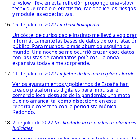
el «slow life», en esta reflexión propongo una «slow
tech» que rebaje el efectismo, racionalice los riesgos
y module las expectativas.
16 de julio de 2022
La chanchullopedia
Un cóctel de curiosidad e instinto me llevó a explorar
informáticamente las bases de datos de contratación
pública. Para muchos, la más aburrida esquina del
mundo. Una noche se me ocurrió cruzar esos datos
con las listas de candidatos políticos. La onda
expansiva todavía me sorprende.
11 de julio de 2022
La fiebre de los marketplaces locales
Varios ayuntamientos y gobiernos de España han
creado plataformas digitales para impulsar el
comercio local después de la pandemia: una moto
que no arranca, tal como disecciono en este
reportaje coescrito con la periodista Mónica
Redondo.
7 de julio de 2022
Del limitado acceso a las resoluciones
judiciales
El máximo órgano de los jueces custodia, a través del