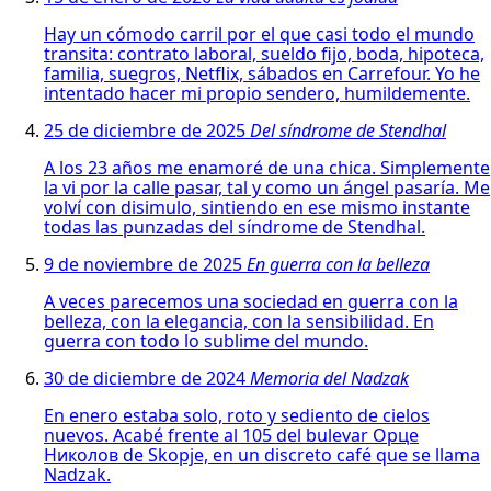
Hay un cómodo carril por el que casi todo el mundo
transita: contrato laboral, sueldo fijo, boda, hipoteca,
familia, suegros, Netflix, sábados en Carrefour. Yo he
intentado hacer mi propio sendero, humildemente.
25 de diciembre de 2025
Del síndrome de Stendhal
A los 23 años me enamoré de una chica. Simplemente
la vi por la calle pasar, tal y como un ángel pasaría. Me
volví con disimulo, sintiendo en ese mismo instante
todas las punzadas del síndrome de Stendhal.
9 de noviembre de 2025
En guerra con la belleza
A veces parecemos una sociedad en guerra con la
belleza, con la elegancia, con la sensibilidad. En
guerra con todo lo sublime del mundo.
30 de diciembre de 2024
Memoria del Nadzak
En enero estaba solo, roto y sediento de cielos
nuevos. Acabé frente al 105 del bulevar Орце
Николов de Skopje, en un discreto café que se llama
Nadzak.