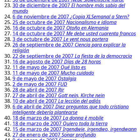
30 de diciembre de 2007
El hombre más sabio del
mundo
6 de noviembre de 2007
¿Copia XLSemanal a Stern?
25 de octubre de 2007
Nacionalismo e idioma
16 de octubre de 2007
Otoño en Alemania
14 de octubre de 2007
Me debe usted cuarenta francos
3 de octubre de 2007
Le vent nous portera
26 de septiembre de 2007
Ciencia para explicar la
religión
22 de septiembre de 2007
La fiesta de la democracia
16 de agosto de 2007
Días de 28 horas
11 de mayo de 2007
Qué listo es
11 de mayo de 2007
Mucho cuidado
9 de mayo de 2007
Ostalgia
2 de mayo de 2007
FUD
28 de abril de 2007
Rir
27 de abril de 2007
Gott nein, Kirche nein
10 de abril de 2007
La lección del adiós
6 de abril de 2007
Diez preguntas que todo cristiano
inteligente debería plantearse
18 de marzo de 2007
La donna è mobile
18 de marzo de 2007
Quiero toda la tierra
15 de marzo de 2007
Irgendwie, irgendwo, irgendwann
27 de enero de 2007
Sonar profundo