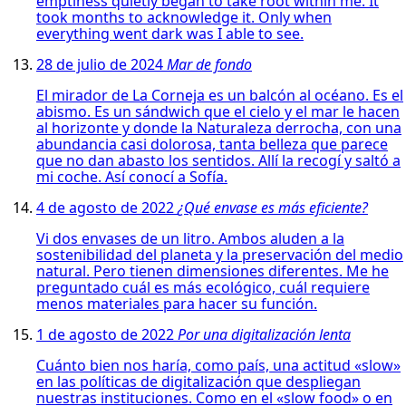
emptiness quietly began to take root within me. It
took months to acknowledge it. Only when
everything went dark was I able to see.
28 de julio de 2024
Mar de fondo
El mirador de La Corneja es un balcón al océano. Es el
abismo. Es un sándwich que el cielo y el mar le hacen
al horizonte y donde la Naturaleza derrocha, con una
abundancia casi dolorosa, tanta belleza que parece
que no dan abasto los sentidos. Allí la recogí y saltó a
mi coche. Así conocí a Sofía.
4 de agosto de 2022
¿Qué envase es más eficiente?
Vi dos envases de un litro. Ambos aluden a la
sostenibilidad del planeta y la preservación del medio
natural. Pero tienen dimensiones diferentes. Me he
preguntado cuál es más ecológico, cuál requiere
menos materiales para hacer su función.
1 de agosto de 2022
Por una digitalización lenta
Cuánto bien nos haría, como país, una actitud «slow»
en las políticas de digitalización que despliegan
nuestras instituciones. Como en el «slow food» o en