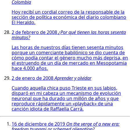
Colombia
Hoy recibí un cordial correo de la responsable de la
sección de política económica del diario colombiano
El Heraldo.
2 de febrero de 2008
¿Por qué tienen las horas sesenta
minutos?
Las horas de nuestros días tienen sesenta minutos
porque un comerciante babilónico se dio cuenta de
cómo podía contar el género mucho más deprisa, en
el estruendo de un día de mercado en Mesopotamia
hace 4.000 años.
2 de enero de 2008
Aprender y olvidar
Cuando aquella chica puso Trieste en sus labios,
disparó en mi cabeza un mecanismo de evolución
neuronal que ha durado un millón de años y que
reproduce rápidamente un «playback» de una
canción idiota de Raffaella Carrà.
16 de diciembre de 2019
On the verge of a new era:
freedom tsunami or schemed alienation?