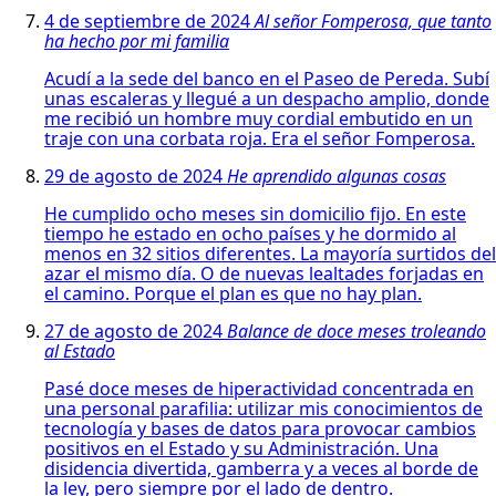
4 de septiembre de 2024
Al señor Fomperosa, que tanto
ha hecho por mi familia
Acudí a la sede del banco en el Paseo de Pereda. Subí
unas escaleras y llegué a un despacho amplio, donde
me recibió un hombre muy cordial embutido en un
traje con una corbata roja. Era el señor Fomperosa.
29 de agosto de 2024
He aprendido algunas cosas
He cumplido ocho meses sin domicilio fijo. En este
tiempo he estado en ocho países y he dormido al
menos en 32 sitios diferentes. La mayoría surtidos del
azar el mismo día. O de nuevas lealtades forjadas en
el camino. Porque el plan es que no hay plan.
27 de agosto de 2024
Balance de doce meses troleando
al Estado
Pasé doce meses de hiperactividad concentrada en
una personal parafilia: utilizar mis conocimientos de
tecnología y bases de datos para provocar cambios
positivos en el Estado y su Administración. Una
disidencia divertida, gamberra y a veces al borde de
la ley, pero siempre por el lado de dentro.