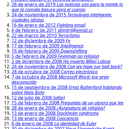
28 de enero de 2019
Las noticias son para la mente lo
que la comida basura para el cuerpo
24 de noviembre de 2015
Tecnología inteligente,
ciudades idiotas
16 de enero de 2012
Fighting email
6 de febrero de 2011
dimitrij@email.cz
22 de marzo de 2010
Terrorismo
12 de diciembre de 2009
Fe
17 de febrero de 2009
Intelligence
16 de febrero de 2009
Downshifting
5 de febrero de 2009
Feynman on religion
2 de diciembre de 2008
Ha muerto Mikel Laboa
24 de noviembre de 2008
Can we have our ball back?
28 de octubre de 2008
Correo electrónico
7 de octubre de 2008
Microsoft Word: ese gran
desconocido
15 de septiembre de 2008
Ernst Rutherford hablando
sobre Niels Bohr
12 de julio de 2008
Safari
15 de febrero de 2008
Preguntas de un obrero que lee
28 de enero de 2008
¿Asignatura de religión?
13 de enero de 2008
Stockholm syndrome
13 de enero de 2008
Conciencia
6 de enero de 2008
La identidad de Euler
30 de diciembre de 2007
Neue Slowenische Kunst