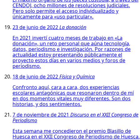
CENDOJ, ocho millones de resoluciones judiciales.
Pero solo permite el acceso individualizado y
únicamente para «uso particular».
23 de junio de 2022
La donación
En 2021 invertí cuatro meses de trabajo en «La
donación», un reto personal que aúna tecnología,
datos, periodismo e investigación. Por razones de
actualidad estoy presentando públicamente el
proyecto estos días en varios medios y foros de
periodismo.
18 de junio de 2022
Física y Química
Confronto aquí, cara a cara, dos experiencias
escolares antagónicas que resonaron dentro de mí
en dos momentos vitales muy diferentes. Son dos
historias, y dos sentimientos.
7 de noviembre de 2021
Discurso en el XXII Congreso de
Periodismo
Esta semana me concedieron el premio Blasillo de
Huesca en el XXII Congreso de Periodismo de Huesca.