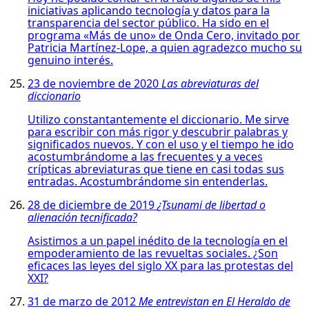
iniciativas aplicando tecnología y datos para la
transparencia del sector público. Ha sido en el
programa «Más de uno» de Onda Cero, invitado por
Patricia Martínez-Lope, a quien agradezco mucho su
genuino interés.
23 de noviembre de 2020
Las abreviaturas del
diccionario
Utilizo constantantemente el diccionario. Me sirve
para escribir con más rigor y descubrir palabras y
significados nuevos. Y con el uso y el tiempo he ido
acostumbrándome a las frecuentes y a veces
crípticas abreviaturas que tiene en casi todas sus
entradas. Acostumbrándome sin entenderlas.
28 de diciembre de 2019
¿Tsunami de libertad o
alienación tecnificada?
Asistimos a un papel inédito de la tecnología en el
empoderamiento de las revueltas sociales. ¿Son
eficaces las leyes del siglo XX para las protestas del
XXI?
31 de marzo de 2012
Me entrevistan en El Heraldo de