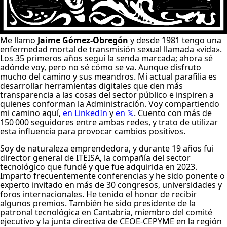
M
e llamo
Jaime Gómez-Obregón
y desde 1981 tengo una
enfermedad mortal de transmisión sexual llamada «vida».
Los 35 primeros años seguí la senda marcada; ahora sé
adónde voy, pero no sé cómo se va. Aunque disfruto
mucho del camino y sus meandros. Mi actual parafilia es
desarrollar herramientas digitales que den más
transparencia a las cosas del sector público e inspiren a
quienes conforman la Administración. Voy compartiendo
mi camino aquí,
en LinkedIn
y
en 𝕏
. Cuento con más de
150 000 seguidores entre ambas redes, y trato de utilizar
esta influencia para provocar cambios positivos.
Soy de naturaleza emprendedora, y durante 19 años fui
director general de
ITEISA
, la compañía del sector
tecnológico que fundé y que fue adquirida en 2023.
Imparto frecuentemente conferencias y he sido ponente o
experto invitado en más de 30 congresos, universidades y
foros internacionales. He tenido el honor de recibir
algunos premios. También he sido presidente de la
patronal tecnológica en Cantabria, miembro del comité
ejecutivo y la junta directiva de
CEOE-CEPYME
en la región