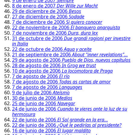
9 de enero de 2007
Siempre
8 de enero de 2007
Der Wille zur Macht
29 de diciembre de 2006
Besos
27 de diciembre de 2006
Sodade
7 de diciembre de 2006
Si quiero conocer
22 de noviembre de 2006
El banquero anarquista
7 de noviembre de 2006
Dura, dura lex
31 de octubre de 2006
Due grandi ragioni per investire
in Italia
22 de octubre de 2006
Agua y aceite
21 de septiembre de 2006
About "inner revelations"…
29 de agosto de 2006
Pueblo de Dios, nuevos capítulos
28 de agosto de 2006
In Grog we trust
10 de agosto de 2006
La locomotora de Praga
7 de agosto de 2006
El río
7 de agosto de 2006
Todas as cartas de amor
7 de agosto de 2006
Languages
9 de julio de 2006
Ateísmo
30 de junio de 2006
Medios
25 de junio de 2006
Navegar
24 de junio de 2006
Cuando te vieres ante la luz de su
hermosura
22 de junio de 2006
El Sol grande en la era…
22 de junio de 2006
¿Qué le pedirías al presidente?
16 de junio de 2006
El lugar maldito