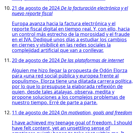
21 de agosto de 2024
De la facturación electrónica y el
nuevo reporte fiscal
Europa avanza hacia la factura electrónica y el
reporte fiscal digital en tiempo real. Y, con ello, hacia
un control más estrecho de la morosidad y el fraude
en el IVA. Dediqué unos días a estudiar los cambios
en ciernes y visibilicé en las redes sociales la
complejidad artificial que van a conllevar.
20 de agosto de 2024
De las plataformas de internet
Alguien me hizo llegar la propuesta de Odón Elorza
para «una red social pública y europea frente al
populismo». Elorza tiene una dilatada carrera política,
por lo que lo presupuse la elaborada reflexión de
quien, desde tales atalayas, observa, medita y
propone soluciones a los complejos problemas de
nuestro tiempo. Erré de parte a parte.
11 de agosto de 2024
On motivation, goals and freedom
I have achieved my teenage goal of freedom. I should
have felt content, yet an unsettling sense of